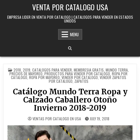
Skip to content
VENTA POR CATALOGO USA
EMPRESA LIDER EN VENTA POR CATALOGO | CATALOGOS PARA VENDER EN ESTADOS
UNIDOS
MENU
POSTED IN
2018
,
2019
,
CATALOGOS PARA VENDER
,
MEMBRESIA GRATIS
,
MUNDO TERRA
,
PRECIOS DE MAYOREO
,
PRODUCTOS PARA VENDER POR CATALOGO
,
ROPA POR
CATALOGO
,
ROPA POR MAYOREO
,
VENDER POR CATALOGO
,
VENDER ZAPATOS
POR CATALOGO
,
ZAPATOS
Catálogo Mundo Terra Ropa y
Calzado Caballero Otoño
Invierno 2018-2019
VENTAS POR CATALOGO EN USA
JULY 19, 2018