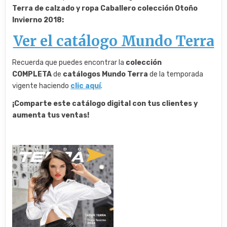
Terra de calzado y ropa Caballero colección Otoño
Invierno 2018:
Ver el catálogo Mundo Terra
Recuerda que puedes encontrar la
colección
COMPLETA
de
catálogos Mundo Terra
de la temporada
vigente haciendo
clic aquí
.
¡Comparte este catálogo digital con tus clientes y
aumenta tus ventas!