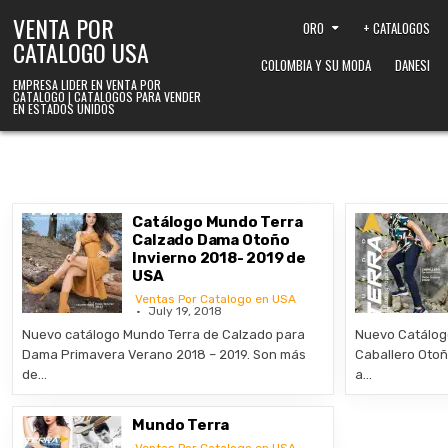
Skip to content
VENTA POR
ORO
+ CATALOGOS
CATALOGO USA
COLOMBIA Y SU MODA
DANESI
EMPRESA LIDER EN VENTA POR
CATALOGO | CATALOGOS PARA VENDER
EN ESTADOS UNIDOS
Catálogo Mundo Terra
Calzado Dama Otoño
Invierno 2018- 2019 de
USA
Ventas Por Catalogo en USA
July 19, 2018
Nuevo catálogo Mundo Terra de Calzado para
Nuevo Catálog
Dama Primavera Verano 2018 – 2019. Son más
Caballero Otoñ
de…
a…
Mundo Terra