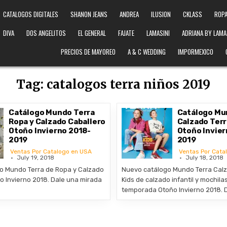
CATALOGOS DIGITALES
SHANON JEANS
ANDREA
ILUSION
CKLASS
ROPA
DIVA
DOS ANGELITOS
EL GENERAL
FAJATE
LAMASINI
ADRIANA BY LAMA
PRECIOS DE MAYOREO
A & C WEDDING
IMPORMEXICO
Tag:
catalogos terra niños 2019
Catálogo Mundo Terra
Catálogo Mu
Ropa y Calzado Caballero
Calzado Terr
Otoño Invierno 2018-
Otoño Invier
2019
2019
Ventas Por Catalogo en USA
Ventas Por Cata
July 19, 2018
July 18, 2018
o Mundo Terra de Ropa y Calzado
Nuevo catálogo Mundo Terra Calz
o Invierno 2018. Dale una mirada
Kids de calzado infantil y mochila
temporada Otoño Invierno 2018. 