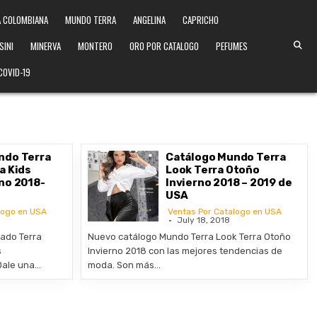
 COLOMBIANA
MUNDO TERRA
ANGELINA
CAPRICHO
SINI
MINERVA
MONTERO
ORO POR CATALOGO
PEFUMES
COVID-19
ndo Terra
Catálogo Mundo Terra
a Kids
Look Terra Otoño
no 2018-
Invierno 2018 – 2019 de
USA
logo en USA
Ventas Por Catalogo en USA
July 18, 2018
ado Terra
Nuevo catálogo Mundo Terra Look Terra Otoño
s
Invierno 2018 con las mejores tendencias de
Dale una…
moda. Son más…