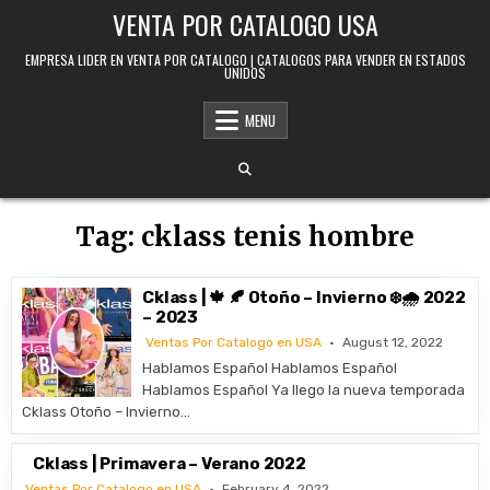
Skip to content
VENTA POR CATALOGO USA
EMPRESA LIDER EN VENTA POR CATALOGO | CATALOGOS PARA VENDER EN ESTADOS
UNIDOS
MENU
Tag:
cklass tenis hombre
Cklass | 🍁 🍂 Otoño – Invierno ❄️🌧️ 2022
– 2023
Ventas Por Catalogo en USA
August 12, 2022
Hablamos Español Hablamos Español
Hablamos Español Ya llego la nueva temporada
Cklass Otoño – Invierno…
Cklass | Primavera – Verano 2022
Ventas Por Catalogo en USA
February 4, 2022