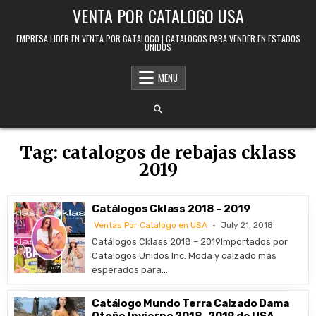
Skip to content
VENTA POR CATALOGO USA
EMPRESA LIDER EN VENTA POR CATALOGO | CATALOGOS PARA VENDER EN ESTADOS
UNIDOS
MENU
Tag:
catalogos de rebajas cklass
2019
Catálogos Cklass 2018 – 2019
Ventas Por Catalogo en USA
July 21, 2018
Catálogos Cklass 2018 – 2019Importados por
Catalogos Unidos Inc. Moda y calzado más
esperados para…
Catálogo Mundo Terra Calzado Dama