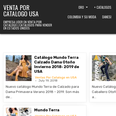
Skip to content
VENTA POR
ORO
+ CATALOGOS
CATALOGO USA
COLOMBIA Y SU MODA
DANESI
EMPRESA LIDER EN VENTA POR
CATALOGO | CATALOGOS PARA VENDER
EN ESTADOS UNIDOS
Catálogo Mundo Terra
Calzado Dama Otoño
Invierno 2018- 2019 de
USA
Ventas Por Catalogo en USA
July 19, 2018
Nuevo catálogo Mundo Terra de Calzado para
Nuevo Catálog
Dama Primavera Verano 2018 – 2019. Son más
Caballero Otoñ
de…
a…
Mundo Terra