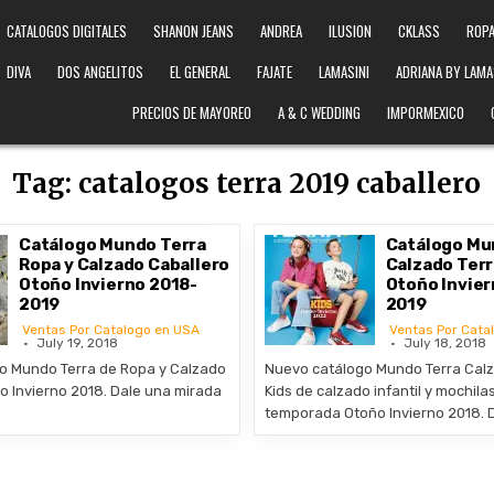
CATALOGOS DIGITALES
SHANON JEANS
ANDREA
ILUSION
CKLASS
ROPA
DIVA
DOS ANGELITOS
EL GENERAL
FAJATE
LAMASINI
ADRIANA BY LAMA
PRECIOS DE MAYOREO
A & C WEDDING
IMPORMEXICO
Tag:
catalogos terra 2019 caballero
Catálogo Mundo Terra
Catálogo Mu
Ropa y Calzado Caballero
Calzado Terr
Otoño Invierno 2018-
Otoño Invier
2019
2019
Ventas Por Catalogo en USA
Ventas Por Cata
July 19, 2018
July 18, 2018
o Mundo Terra de Ropa y Calzado
Nuevo catálogo Mundo Terra Calz
o Invierno 2018. Dale una mirada
Kids de calzado infantil y mochila
temporada Otoño Invierno 2018. 