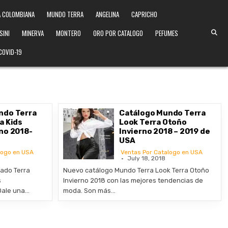
 COLOMBIANA
MUNDO TERRA
ANGELINA
CAPRICHO
SINI
MINERVA
MONTERO
ORO POR CATALOGO
PEFUMES
COVID-19
ndo Terra
Catálogo Mundo Terra
a Kids
Look Terra Otoño
no 2018-
Invierno 2018 – 2019 de
USA
logo en USA
Ventas Por Catalogo en USA
July 18, 2018
ado Terra
Nuevo catálogo Mundo Terra Look Terra Otoño
s
Invierno 2018 con las mejores tendencias de
Dale una…
moda. Son más…