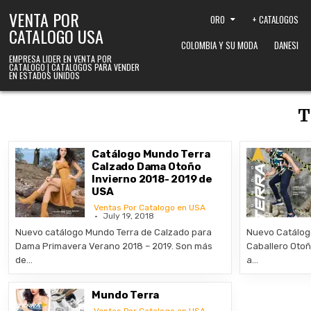
Skip to content
VENTA POR
ORO
+ CATALOGOS
CATALOGO USA
COLOMBIA Y SU MODA
DANESI
EMPRESA LIDER EN VENTA POR
CATALOGO | CATALOGOS PARA VENDER
EN ESTADOS UNIDOS
T
Catálogo Mundo Terra
Calzado Dama Otoño
Invierno 2018- 2019 de
USA
Ventas Por Catalogo en USA
July 19, 2018
Nuevo catálogo Mundo Terra de Calzado para
Nuevo Catálog
Dama Primavera Verano 2018 – 2019. Son más
Caballero Otoñ
de…
a…
Mundo Terra