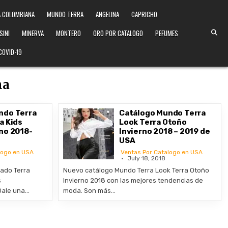
 COLOMBIANA
MUNDO TERRA
ANGELINA
CAPRICHO
SINI
MINERVA
MONTERO
ORO POR CATALOGO
PEFUMES
COVID-19
ma
ndo Terra
Catálogo Mundo Terra
a Kids
Look Terra Otoño
no 2018-
Invierno 2018 – 2019 de
USA
logo en USA
Ventas Por Catalogo en USA
July 18, 2018
ado Terra
Nuevo catálogo Mundo Terra Look Terra Otoño
s
Invierno 2018 con las mejores tendencias de
Dale una…
moda. Son más…