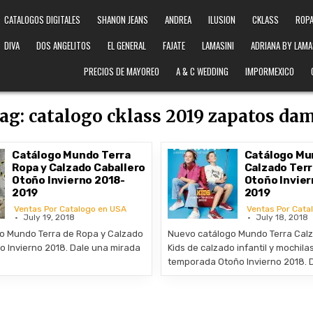
CATALOGOS DIGITALES
SHANON JEANS
ANDREA
ILUSION
CKLASS
ROPA
DIVA
DOS ANGELITOS
EL GENERAL
FAJATE
LAMASINI
ADRIANA BY LAMA
PRECIOS DE MAYOREO
A & C WEDDING
IMPORMEXICO
ag:
catalogo cklass 2019 zapatos da
Catálogo Mundo Terra
Catálogo Mu
Ropa y Calzado Caballero
Calzado Terr
Otoño Invierno 2018-
Otoño Invier
2019
2019
Ventas Por Catalogo en USA
Ventas Por Cata
July 19, 2018
July 18, 2018
o Mundo Terra de Ropa y Calzado
Nuevo catálogo Mundo Terra Calz
o Invierno 2018. Dale una mirada
Kids de calzado infantil y mochila
temporada Otoño Invierno 2018. 