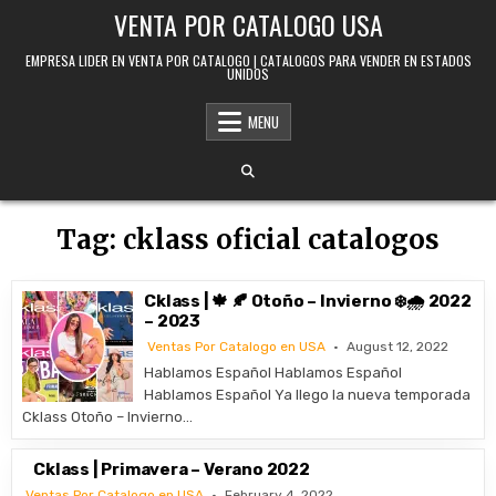
Skip to content
VENTA POR CATALOGO USA
EMPRESA LIDER EN VENTA POR CATALOGO | CATALOGOS PARA VENDER EN ESTADOS
UNIDOS
MENU
Tag:
cklass oficial catalogos
Cklass | 🍁 🍂 Otoño – Invierno ❄️🌧️ 2022
– 2023
Ventas Por Catalogo en USA
August 12, 2022
Hablamos Español Hablamos Español
Hablamos Español Ya llego la nueva temporada
Cklass Otoño – Invierno…
Cklass | Primavera – Verano 2022
Ventas Por Catalogo en USA
February 4, 2022