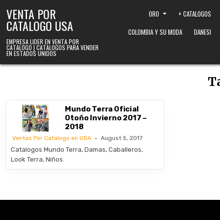
Skip to content
VENTA POR
ORO
+ CATALOGOS
CATALOGO USA
COLOMBIA Y SU MODA
DANESI
EMPRESA LIDER EN VENTA POR
CATALOGO | CATALOGOS PARA VENDER
EN ESTADOS UNIDOS
T
Mundo Terra Oficial
Otoño Invierno 2017 –
2018
Ventas Por Catalogo en USA
August 5, 2017
Catalogos Mundo Terra, Damas, Caballeros,
Look Terra, Niños.