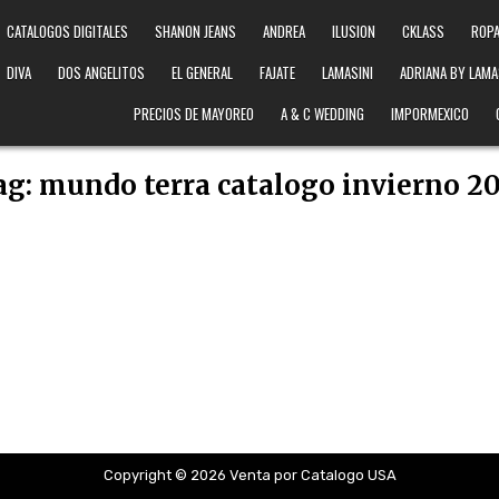
CATALOGOS DIGITALES
SHANON JEANS
ANDREA
ILUSION
CKLASS
ROPA
DIVA
DOS ANGELITOS
EL GENERAL
FAJATE
LAMASINI
ADRIANA BY LAMA
PRECIOS DE MAYOREO
A & C WEDDING
IMPORMEXICO
ag:
mundo terra catalogo invierno 20
Copyright © 2026 Venta por Catalogo USA