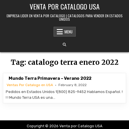
Skip to content
VENTA POR CATALOGO USA
EMPRESA LIDER EN VENTA POR CATALOGO | CATALOGOS PARA VENDER EN ESTADOS
UNIDOS
MENU
Tag:
catalogo terra enero 2022
Mundo Terra Primavera – Verano 2022
Ventas Por Catalogo en USA
February 8, 2022
Pedidos en Estados Unidos 1(800) 825-9452 Hablamos Español. !
! ! Mundo Terra USA es una…
Copyright © 2026 Venta por Catalogo USA