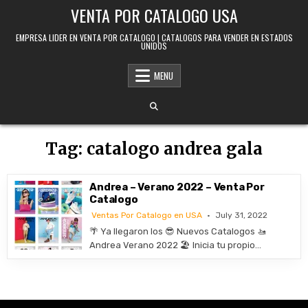
Skip to content
VENTA POR CATALOGO USA
EMPRESA LIDER EN VENTA POR CATALOGO | CATALOGOS PARA VENDER EN ESTADOS
UNIDOS
MENU
Tag:
catalogo andrea gala
Andrea – Verano 2022 – Venta Por
Catalogo
Ventas Por Catalogo en USA
July 31, 2022
🌴 Ya llegaron los 😎 Nuevos Catalogos 🚤
Andrea Verano 2022 🏖️ Inicia tu propio…