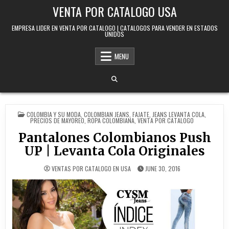
Skip to content
VENTA POR CATALOGO USA
EMPRESA LIDER EN VENTA POR CATALOGO | CATALOGOS PARA VENDER EN ESTADOS
UNIDOS
MENU
POSTED IN
COLOMBIA Y SU MODA
,
COLOMBIAN JEANS
,
FAJATE
,
JEANS LEVANTA COLA
,
PRECIOS DE MAYOREO
,
ROPA COLOMBIANA
,
VENTA POR CATALOGO
Pantalones Colombianos Push
UP | Levanta Cola Originales
VENTAS POR CATALOGO EN USA
JUNE 30, 2016