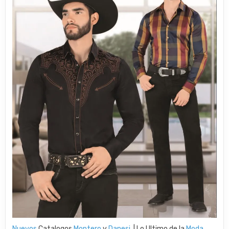
Nuevos
Catalogos
Montero
y
Danesi
| Lo Ultimo de la
Moda