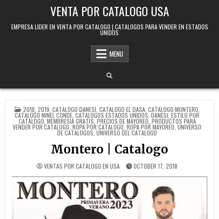
Skip to content
VENTA POR CATALOGO USA
EMPRESA LIDER EN VENTA POR CATALOGO | CATALOGOS PARA VENDER EN ESTADOS
UNIDOS
MENU
POSTED IN
2018
,
2019
,
CATALOGO DANESI
,
CATALOGO EL DASA
,
CATALOGO MONTERO
,
CATALOGO NINEL CONDE
,
CATALOGOS ESTADOS UNIDOS
,
DANESI
,
ESTILO POR
CATALOGO
,
MEMBRESIA GRATIS
,
PRECIOS DE MAYOREO
,
PRODUCTOS PARA
VENDER POR CATALOGO
,
ROPA POR CATALOGO
,
ROPA POR MAYOREO
,
UNIVERSO
DE CATALOGOS
,
UNIVERSO DEL CATALOGO
Montero | Catalogo
VENTAS POR CATALOGO EN USA
OCTOBER 17, 2018