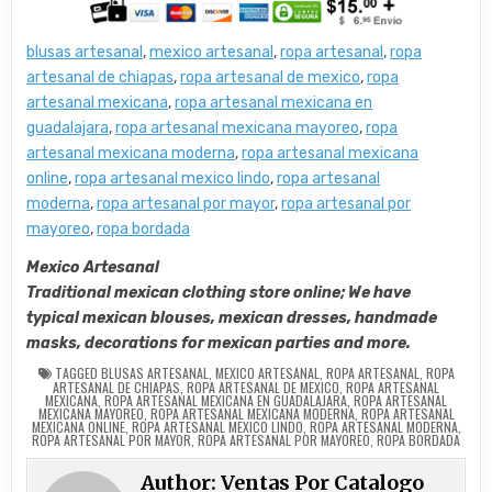
blusas artesanal
,
mexico artesanal
,
ropa artesanal
,
ropa
artesanal de chiapas
,
ropa artesanal de mexico
,
ropa
artesanal mexicana
,
ropa artesanal mexicana en
guadalajara
,
ropa artesanal mexicana mayoreo
,
ropa
artesanal mexicana moderna
,
ropa artesanal mexicana
online
,
ropa artesanal mexico lindo
,
ropa artesanal
moderna
,
ropa artesanal por mayor
,
ropa artesanal por
mayoreo
,
ropa bordada
Mexico Artesanal
Traditional mexican clothing store online; We have
typical mexican blouses, mexican dresses, handmade
masks, decorations for mexican parties and more.
TAGGED
BLUSAS ARTESANAL
,
MEXICO ARTESANAL
,
ROPA ARTESANAL
,
ROPA
ARTESANAL DE CHIAPAS
,
ROPA ARTESANAL DE MEXICO
,
ROPA ARTESANAL
MEXICANA
,
ROPA ARTESANAL MEXICANA EN GUADALAJARA
,
ROPA ARTESANAL
MEXICANA MAYOREO
,
ROPA ARTESANAL MEXICANA MODERNA
,
ROPA ARTESANAL
MEXICANA ONLINE
,
ROPA ARTESANAL MEXICO LINDO
,
ROPA ARTESANAL MODERNA
,
ROPA ARTESANAL POR MAYOR
,
ROPA ARTESANAL POR MAYOREO
,
ROPA BORDADA
Author:
Ventas Por Catalogo