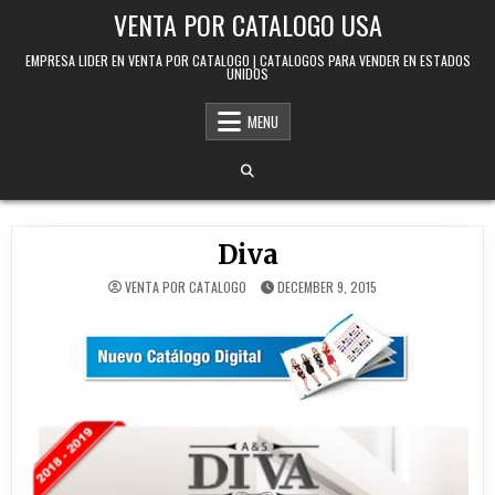
Skip to content
VENTA POR CATALOGO USA
EMPRESA LIDER EN VENTA POR CATALOGO | CATALOGOS PARA VENDER EN ESTADOS
UNIDOS
MENU
Diva
VENTA POR CATALOGO
DECEMBER 9, 2015