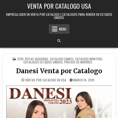
Skip to content
VENTA POR CATALOGO USA
EMPRESA LIDER EN VENTA POR CATALOGO | CATALOGOS PARA VENDER EN ESTADOS
UNIDOS
MENU
POSTED IN
2019
,
BOTAS VAQUERAS
,
CATALOGO DANESI
,
CATALOGO MONTERO
,
CATALOGOS ESTADOS UNIDOS
,
PRECIOS DE MAYOREO
Danesi Venta por Catalogo
VENTAS POR CATALOGO EN USA
MARCH 14, 2019