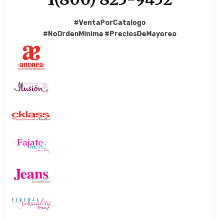
#VentaPorCatalogo
#NoOrdenMinima
#PreciosDeMayoreo