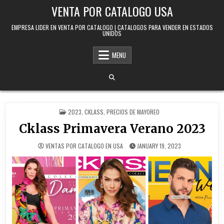
Skip to content
VENTA POR CATALOGO USA
EMPRESA LIDER EN VENTA POR CATALOGO | CATALOGOS PARA VENDER EN ESTADOS
UNIDOS
MENU
POSTED IN
2023
,
CKLASS
,
PRECIOS DE MAYOREO
Cklass Primavera Verano 2023
VENTAS POR CATALOGO EN USA
JANUARY 19, 2023