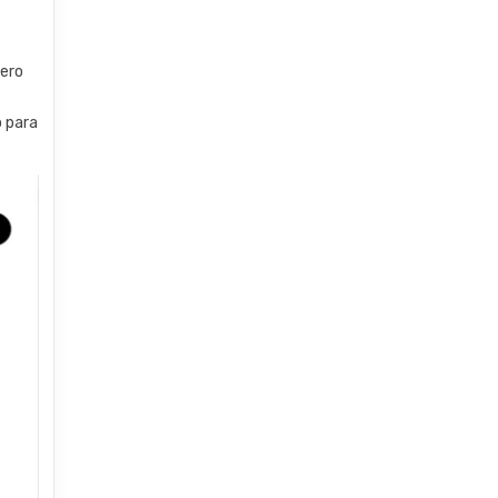
pero
o para