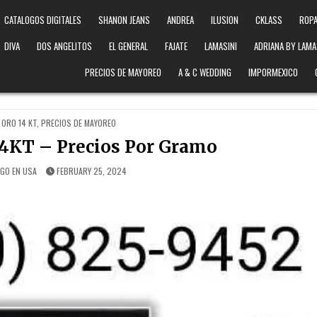
CATALOGOS DIGITALES
SHANON JEANS
ANDREA
ILUSION
CKLASS
ROPA
DIVA
DOS ANGELITOS
EL GENERAL
FAJATE
LAMASINI
ADRIANA BY LAMA
PRECIOS DE MAYOREO
A & C WEDDING
IMPORMEXICO
 ORO 14 KT
,
PRECIOS DE MAYOREO
14KT – Precios Por Gramo
GO EN USA
FEBRUARY 25, 2024