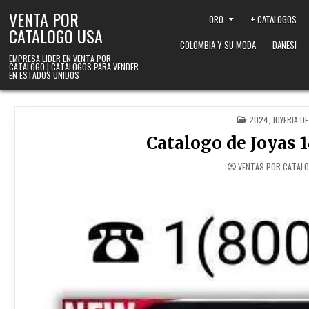
Skip to content
VENTA POR
ORO
+ CATALOGOS
CATALOGO USA
COLOMBIA Y SU MODA
DANESI
EMPRESA LIDER EN VENTA POR
CATALOGO | CATALOGOS PARA VENDER
EN ESTADOS UNIDOS
POSTED IN
2024
,
JOYERIA DE
Catalogo de Joyas 
VENTAS POR CATALO