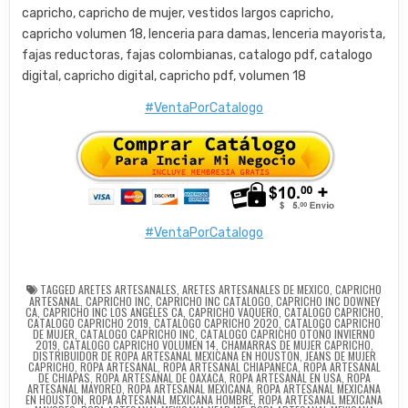
capricho, capricho de mujer, vestidos largos capricho,
capricho volumen 18, lenceria para damas, lenceria mayorista,
fajas reductoras, fajas colombianas, catalogo pdf, catalogo
digital, capricho digital, capricho pdf, volumen 18
#VentaPorCatalogo
#VentaPorCatalogo
TAGGED
ARETES ARTESANALES
,
ARETES ARTESANALES DE MEXICO
,
CAPRICHO
ARTESANAL
,
CAPRICHO INC
,
CAPRICHO INC CATALOGO
,
CAPRICHO INC DOWNEY
CA
,
CAPRICHO INC LOS ANGELES CA
,
CAPRICHO VAQUERO
,
CATALOGO CAPRICHO
,
CATALOGO CAPRICHO 2019
,
CATALOGO CAPRICHO 2020
,
CATALOGO CAPRICHO
DE MUJER
,
CATALOGO CAPRICHO INC
,
CATALOGO CAPRICHO OTOÑO INVIERNO
2019
,
CATALOGO CAPRICHO VOLUMEN 14
,
CHAMARRAS DE MUJER CAPRICHO
,
DISTRIBUIDOR DE ROPA ARTESANAL MEXICANA EN HOUSTON
,
JEANS DE MUJER
CAPRICHO
,
ROPA ARTESANAL
,
ROPA ARTESANAL CHIAPANECA
,
ROPA ARTESANAL
DE CHIAPAS
,
ROPA ARTESANAL DE OAXACA
,
ROPA ARTESANAL EN USA
,
ROPA
ARTESANAL MAYOREO
,
ROPA ARTESANAL MEXICANA
,
ROPA ARTESANAL MEXICANA
EN HOUSTON
,
ROPA ARTESANAL MEXICANA HOMBRE
,
ROPA ARTESANAL MEXICANA