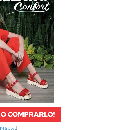
drea USA
)