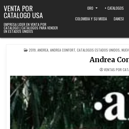
Skip to content
VENTA POR
ORO
+ CATALOGOS
CATALOGO USA
COLOMBIA Y SU MODA
DANESI
EMPRESA LIDER EN VENTA POR
CATALOGO | CATALOGOS PARA VENDER
EN ESTADOS UNIDOS
POSTED IN
2019
,
ANDREA
,
ANDREA CONFORT
,
CATALOGOS ESTADOS UNIDOS
,
NUEV
Andrea Con
VENTAS POR CAT