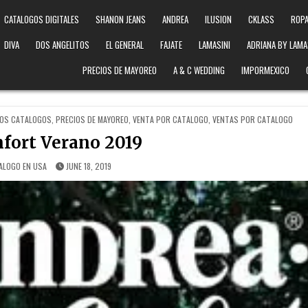
CATALOGOS DIGITALES
SHANON JEANS
ANDREA
ILUSION
CKLASS
ROPA
DIVA
DOS ANGELITOS
EL GENERAL
FAJATE
LAMASINI
ADRIANA BY LAMA
PRECIOS DE MAYOREO
A & C WEDDING
IMPORMEXICO
OS CATALOGOS
,
PRECIOS DE MAYOREO
,
VENTA POR CATALOGO
,
VENTAS POR CATALOGO
fort Verano 2019
ALOGO EN USA
JUNE 18, 2019