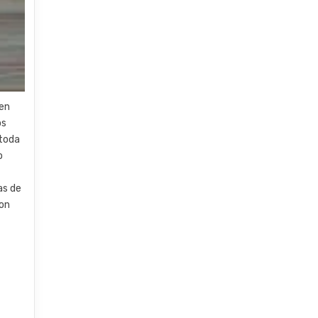
uen
os
 toda
o
as de
con