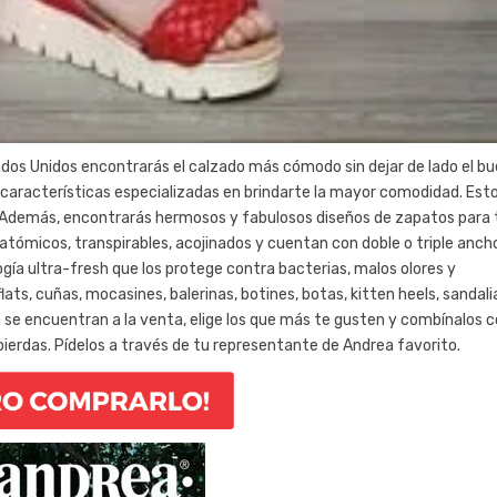
dos Unidos encontrarás el calzado más cómodo sin dejar de lado el b
n características especializadas en brindarte la mayor comodidad. Est
l. Además, encontrarás hermosos y fabulosos diseños de zapatos para
natómicos, transpirables, acojinados y cuentan con doble o triple anch
a ultra-fresh que los protege contra bacterias, malos olores y
ats, cuñas, mocasines, balerinas, botines, botas, kitten heels, sandali
se encuentran a la venta, elige los que más te gusten y combínalos 
 pierdas. Pídelos a través de tu representante de Andrea favorito.