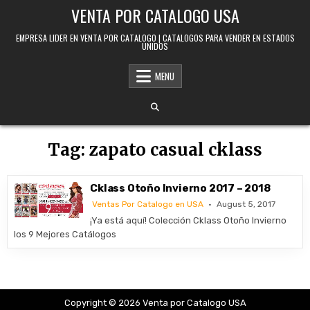
Skip to content
VENTA POR CATALOGO USA
EMPRESA LIDER EN VENTA POR CATALOGO | CATALOGOS PARA VENDER EN ESTADOS
UNIDOS
MENU
Tag:
zapato casual cklass
Cklass Otoño Invierno 2017 – 2018
Ventas Por Catalogo en USA
August 5, 2017
¡Ya está aquí! Colección Cklass Otoño Invierno
los 9 Mejores Catálogos
Copyright © 2026 Venta por Catalogo USA