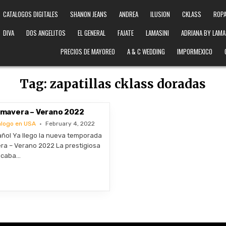
CATALOGOS DIGITALES
SHANON JEANS
ANDREA
ILUSION
CKLASS
ROPA
DIVA
DOS ANGELITOS
EL GENERAL
FAJATE
LAMASINI
ADRIANA BY LAMA
PRECIOS DE MAYOREO
A & C WEDDING
IMPORMEXICO
Tag:
zapatillas cklass doradas
rimavera – Verano 2022
alogo en USA
February 4, 2022
ñol Ya llego la nueva temporada
ra – Verano 2022 La prestigiosa
acaba…