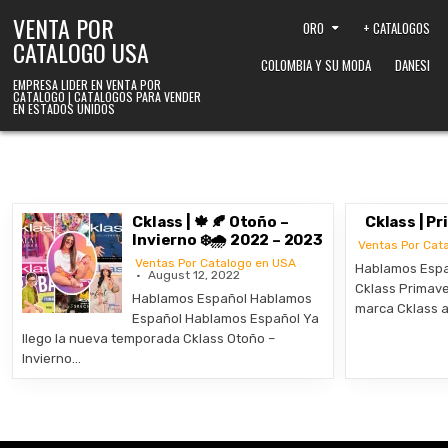
Skip to content
VENTA POR
ORO
+ CATALOGOS
CATALOGO USA
COLOMBIA Y SU MODA
DANESI
EMPRESA LIDER EN VENTA POR
CATALOGO | CATALOGOS PARA VENDER
EN ESTADOS UNIDOS
Cklass | 🍁 🍂 Otoño –
Cklass | P
Invierno ❄️🌧️ 2022 – 2023
Ventas Por Cat
Ventas Por Catalogo en USA
Hablamos Espa
August 12, 2022
Cklass Primave
Hablamos Español Hablamos
marca Cklass 
Español Hablamos Español Ya
llego la nueva temporada Cklass Otoño –
Invierno…