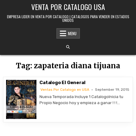
Skip to content
VENTA POR CATALOGO USA
EMPRESA LIDER EN VENTA POR CATALOGO | CATALOGOS PARA VENDER EN ESTADOS
UNIDOS
MENU
Tag:
zapateria diana tijuana
Catalogo El General
Ventas Por Catalogo en USA
September 19, 2015
Nueva Temporada Incluye 1 CatalogoInicia tu
Propio Negocio hoy y empieza a ganar ! ! !…