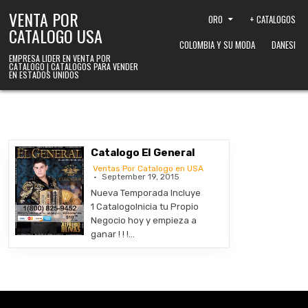
Skip to content
VENTA POR
ORO
+ CATALOGOS
CATALOGO USA
COLOMBIA Y SU MODA
DANESI
EMPRESA LIDER EN VENTA POR
CATALOGO | CATALOGOS PARA VENDER
EN ESTADOS UNIDOS
Catalogo El General
Ventas Por Catalogo en USA
September 19, 2015
Nueva Temporada Incluye
1 CatalogoInicia tu Propio
Negocio hoy y empieza a
ganar ! ! !…