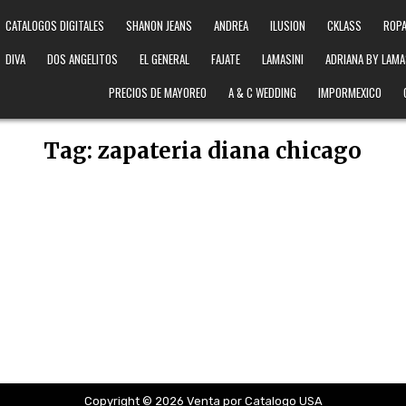
CATALOGOS DIGITALES
SHANON JEANS
ANDREA
ILUSION
CKLASS
ROPA
DIVA
DOS ANGELITOS
EL GENERAL
FAJATE
LAMASINI
ADRIANA BY LAMA
PRECIOS DE MAYOREO
A & C WEDDING
IMPORMEXICO
Tag:
zapateria diana chicago
Copyright © 2026 Venta por Catalogo USA