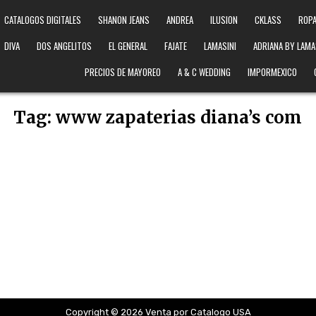
CATALOGOS DIGITALES
SHANON JEANS
ANDREA
ILUSION
CKLASS
ROPA
DIVA
DOS ANGELITOS
EL GENERAL
FAJATE
LAMASINI
ADRIANA BY LAMA
PRECIOS DE MAYOREO
A & C WEDDING
IMPORMEXICO
Tag:
www zapaterias diana’s com
Copyright © 2026 Venta por Catalogo USA