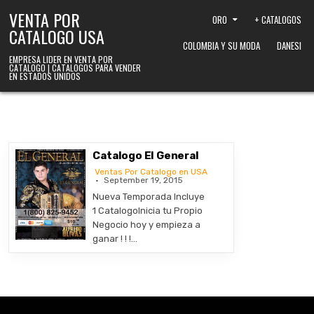
Skip to content
VENTA POR
ORO
+ CATALOGOS
CATALOGO USA
COLOMBIA Y SU MODA
DANESI
EMPRESA LIDER EN VENTA POR
CATALOGO | CATALOGOS PARA VENDER
EN ESTADOS UNIDOS
Catalogo El General
Ventas Por Catalogo en USA
September 19, 2015
Nueva Temporada Incluye
1 CatalogoInicia tu Propio
Negocio hoy y empieza a
ganar ! ! !…