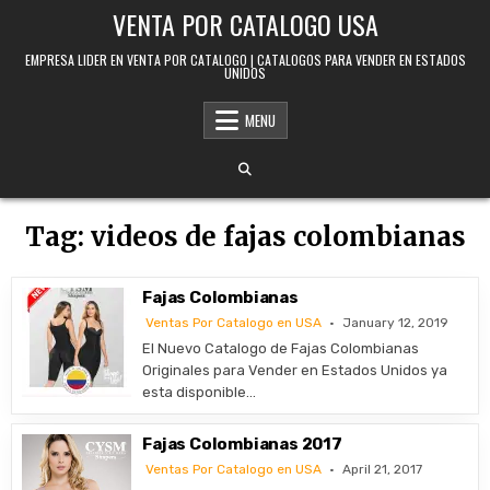
Skip to content
VENTA POR CATALOGO USA
EMPRESA LIDER EN VENTA POR CATALOGO | CATALOGOS PARA VENDER EN ESTADOS
UNIDOS
MENU
Tag:
videos de fajas colombianas
Fajas Colombianas
Ventas Por Catalogo en USA
January 12, 2019
El Nuevo Catalogo de Fajas Colombianas
Originales para Vender en Estados Unidos ya
esta disponible…
Fajas Colombianas 2017
Ventas Por Catalogo en USA
April 21, 2017