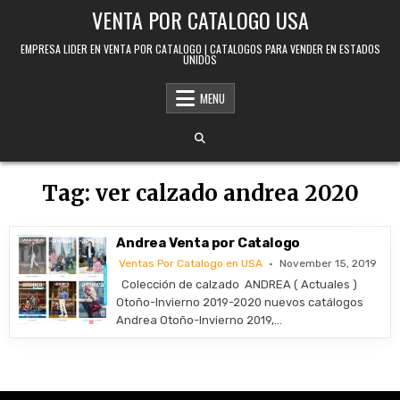
Skip to content
VENTA POR CATALOGO USA
EMPRESA LIDER EN VENTA POR CATALOGO | CATALOGOS PARA VENDER EN ESTADOS
UNIDOS
MENU
Tag:
ver calzado andrea 2020
Andrea Venta por Catalogo
Ventas Por Catalogo en USA
November 15, 2019
Colección de calzado ANDREA ( Actuales )
Otoño-Invierno 2019-2020 nuevos catálogos
Andrea Otoño-Invierno 2019,…