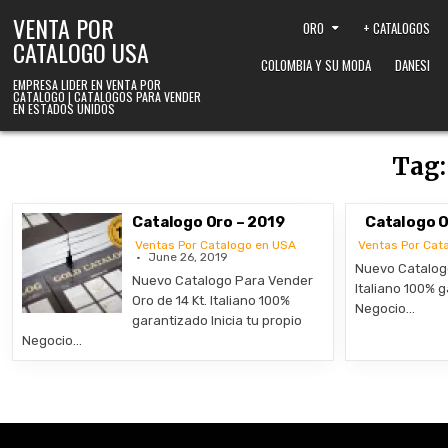
Skip to content
VENTA POR
ORO
+ CATALOGOS
CATALOGO USA
COLOMBIA Y SU MODA
DANESI
EMPRESA LIDER EN VENTA POR
CATALOGO | CATALOGOS PARA VENDER
EN ESTADOS UNIDOS
Tag
Catalogo Oro – 2019
Catalogo O
Ventas Por Catalogo en USA
Ventas Por Cat
June 26, 2019
Nuevo Catalogo
Nuevo Catalogo Para Vender
Italiano 100% g
Oro de 14 Kt. Italiano 100%
Negocio…
garantizado Inicia tu propio
Negocio…