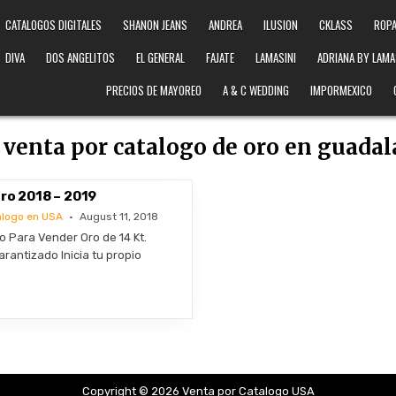
CATALOGOS DIGITALES
SHANON JEANS
ANDREA
ILUSION
CKLASS
ROPA
DIVA
DOS ANGELITOS
EL GENERAL
FAJATE
LAMASINI
ADRIANA BY LAMA
PRECIOS DE MAYOREO
A & C WEDDING
IMPORMEXICO
:
venta por catalogo de oro en guadal
ro 2018 – 2019
alogo en USA
August 11, 2018
 Para Vender Oro de 14 Kt.
arantizado Inicia tu propio
Copyright © 2026 Venta por Catalogo USA