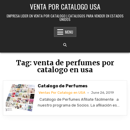
Skip to content
VENTA POR CATALOGO USA
EMPRESA LIDER EN VENTA POR CATALOGO | CATALOGOS PARA VENDER EN ESTADOS
UNIDOS
MENU
Tag:
venta de perfumes por
catalogo en usa
Catalogo de Perfumes
Ventas Por Catalogo en USA
June 26, 2019
Catálogo de Perfumes Afíliate fácilmente a
nuestro programa de Socios. La afiliación es…