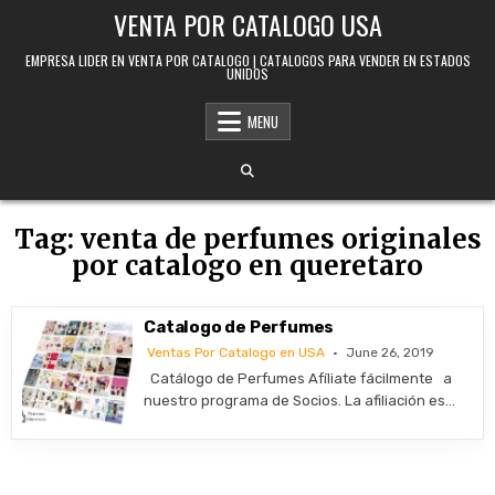
Skip to content
VENTA POR CATALOGO USA
EMPRESA LIDER EN VENTA POR CATALOGO | CATALOGOS PARA VENDER EN ESTADOS
UNIDOS
MENU
Tag:
venta de perfumes originales
por catalogo en queretaro
Catalogo de Perfumes
Ventas Por Catalogo en USA
June 26, 2019
Catálogo de Perfumes Afíliate fácilmente a
nuestro programa de Socios. La afiliación es…