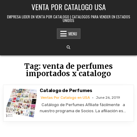
Skip to content
VENTA POR CATALOGO USA
EMPRESA LIDER EN VENTA POR CATALOGO | CATALOGOS PARA VENDER EN ESTADOS
UNIDOS
MENU
Tag:
venta de perfumes
importados x catalogo
Catalogo de Perfumes
Ventas Por Catalogo en USA
June 26, 2019
Catálogo de Perfumes Afíliate fácilmente a
nuestro programa de Socios. La afiliación es…