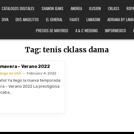
CATALOGOS DIGITALES
SHANON JEANS
ANDREA
ILUSION
CKLASS
ROPA
DIVA
DOS ANGELITOS
EL GENERAL
FAJATE
LAMASINI
ADRIANA BY LAMA
PRECIOS DE MAYOREO
A & C WEDDING
IMPORMEXICO
Tag:
tenis cklass dama
rimavera – Verano 2022
alogo en USA
February 4, 2022
ñol Ya llego la nueva temporada
ra – Verano 2022 La prestigiosa
acaba…