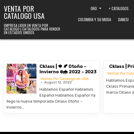
Skip to content
VENTA POR
ORO
+ CATALOGOS
CATALOGO USA
COLOMBIA Y SU MODA
DANESI
EMPRESA LIDER EN VENTA POR
CATALOGO | CATALOGOS PARA VENDER
EN ESTADOS UNIDOS
Cklass | 🍁 🍂 Otoño –
Cklass | P
Invierno ❄️🌧️ 2022 – 2023
Ventas Por Cat
Ventas Por Catalogo en USA
Hablamos Espa
August 12, 2022
Cklass Primave
Hablamos Español Hablamos
marca Cklass 
Español Hablamos Español Ya
llego la nueva temporada Cklass Otoño –
Invierno…