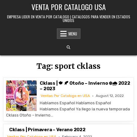
Skip to content
VENTA POR CATALOGO USA
EMPRESA LIDER EN VENTA POR CATALOGO | CATALOGOS PARA VENDER EN ESTADOS
UNIDOS
MENU
Tag:
sport cklass
Cklass | 🍁 🍂 Otoño – Invierno ❄️🌧️ 2022
– 2023
Ventas Por Catalogo en USA
August 12, 2022
Hablamos Español Hablamos Español
Hablamos Español Ya llego la nueva temporada
Cklass Otoño – Invierno…
Cklass | Primavera – Verano 2022
Ventas Por Catalogo en USA
February 4, 2022