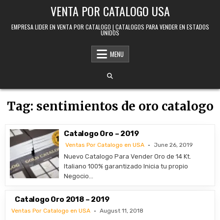
Skip to content
VENTA POR CATALOGO USA
EMPRESA LIDER EN VENTA POR CATALOGO | CATALOGOS PARA VENDER EN ESTADOS
UNIDOS
MENU
Tag:
sentimientos de oro catalogo
Catalogo Oro – 2019
Ventas Por Catalogo en USA
June 26, 2019
Nuevo Catalogo Para Vender Oro de 14 Kt.
Italiano 100% garantizado Inicia tu propio
Negocio…
Catalogo Oro 2018 – 2019
Ventas Por Catalogo en USA
August 11, 2018