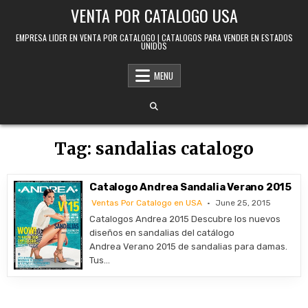
Skip to content
VENTA POR CATALOGO USA
EMPRESA LIDER EN VENTA POR CATALOGO | CATALOGOS PARA VENDER EN ESTADOS
UNIDOS
MENU
Tag:
sandalias catalogo
Catalogo Andrea Sandalia Verano 2015
Ventas Por Catalogo en USA
June 25, 2015
Catalogos Andrea 2015 Descubre los nuevos
diseños en sandalias del catálogo
Andrea Verano 2015 de sandalias para damas.
Tus…