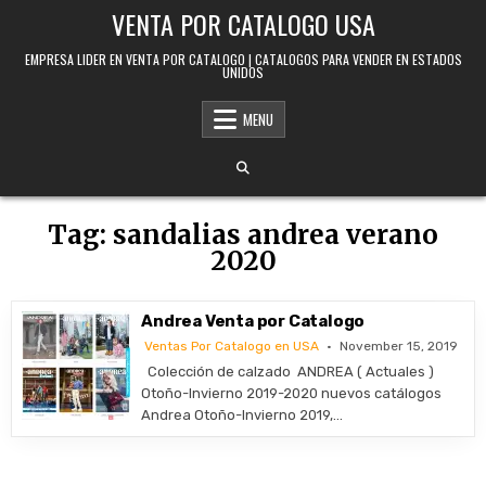
Skip to content
VENTA POR CATALOGO USA
EMPRESA LIDER EN VENTA POR CATALOGO | CATALOGOS PARA VENDER EN ESTADOS
UNIDOS
MENU
Tag:
sandalias andrea verano
2020
Andrea Venta por Catalogo
Ventas Por Catalogo en USA
November 15, 2019
Colección de calzado ANDREA ( Actuales )
Otoño-Invierno 2019-2020 nuevos catálogos
Andrea Otoño-Invierno 2019,…