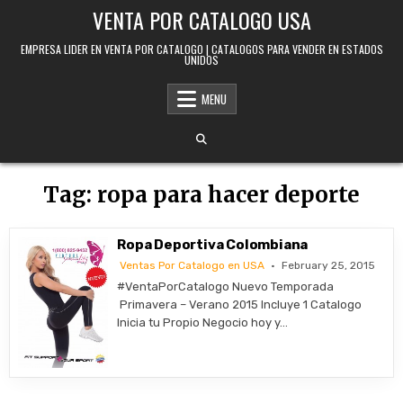
Skip to content
VENTA POR CATALOGO USA
EMPRESA LIDER EN VENTA POR CATALOGO | CATALOGOS PARA VENDER EN ESTADOS
UNIDOS
MENU
Tag:
ropa para hacer deporte
Ropa Deportiva Colombiana
Ventas Por Catalogo en USA
February 25, 2015
#VentaPorCatalogo Nuevo Temporada
Primavera – Verano 2015 Incluye 1 Catalogo
Inicia tu Propio Negocio hoy y…