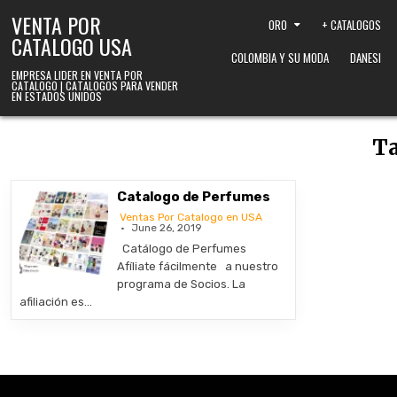
Skip to content
VENTA POR
ORO
+ CATALOGOS
CATALOGO USA
COLOMBIA Y SU MODA
DANESI
EMPRESA LIDER EN VENTA POR
CATALOGO | CATALOGOS PARA VENDER
EN ESTADOS UNIDOS
T
Catalogo de Perfumes
Ventas Por Catalogo en USA
June 26, 2019
Catálogo de Perfumes
Afíliate fácilmente a nuestro
programa de Socios. La
afiliación es…