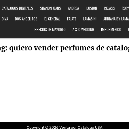
CATALOGOS DIGITALES
SHANON JEANS
ANDREA
ILUSION
CKLASS
ROPA
DIVA
DOS ANGELITOS
EL GENERAL
FAJATE
LAMASINI
ADRIANA BY LAMA
PRECIOS DE MAYOREO
A & C WEDDING
IMPORMEXICO
ag:
quiero vender perfumes de catal
Copyright © 2026 Venta por Catalogo USA