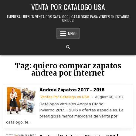
Skip to content
VENTA POR CATALOGO USA
EMPRESA LIDER EN VENTA POR CATALOGO | CATALOGOS PARA VENDER EN ESTADOS
UNIDOS
MENU
Tag:
quiero comprar zapatos
andrea por internet
Andrea Zapatos 2017 – 2018
Ventas Por Catalogo en USA
August 30, 2017
Catálogos virtuales Andrea Otoño-
Invierno 2017 – 2018 y ofertas especiales. La
prestigiosa marca mexicana de venta por
catálogo, te…