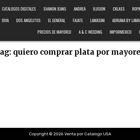
CATALOGOS DIGITALES
SHANON JEANS
ANDREA
ILUSION
CKLASS
ROPA
DIVA
DOS ANGELITOS
EL GENERAL
FAJATE
LAMASINI
ADRIANA BY LAMA
PRECIOS DE MAYOREO
A & C WEDDING
IMPORMEXICO
ag:
quiero comprar plata por mayor
Copyright © 2026 Venta por Catalogo USA