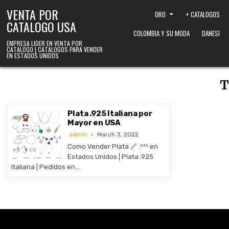
Skip to content
VENTA POR
ORO
+ CATALOGOS
CATALOGO USA
COLOMBIA Y SU MODA
DANESI
EMPRESA LIDER EN VENTA POR
CATALOGO | CATALOGOS PARA VENDER
EN ESTADOS UNIDOS
T
Plata .925 Italiana por
Mayor en USA
admin
March 3, 2022
Como Vender Plata 🔗 .⁹²⁵ en
Estados Unidos | Plata .925
Italiana | Pedidos en…