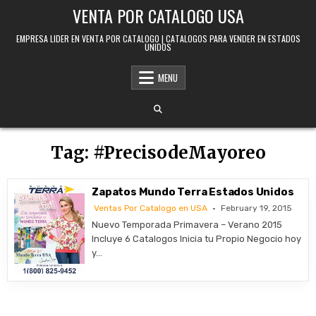
Skip to content
VENTA POR CATALOGO USA
EMPRESA LIDER EN VENTA POR CATALOGO | CATALOGOS PARA VENDER EN ESTADOS
UNIDOS
MENU
Tag:
#PrecisodeMayoreo
Zapatos Mundo Terra Estados Unidos
Ventas Por Catalogo en USA
February 19, 2015
Nuevo Temporada Primavera – Verano 2015
Incluye 6 Catalogos Inicia tu Propio Negocio hoy
y…