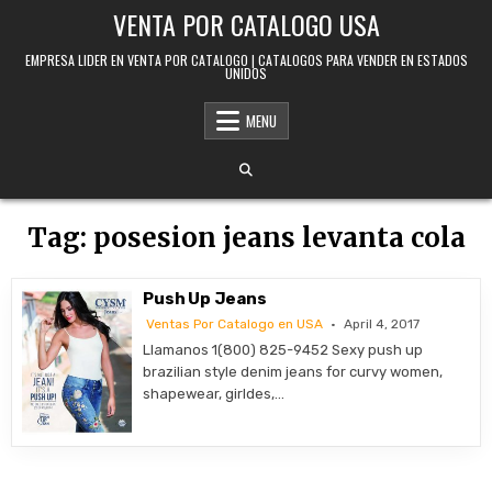
Skip to content
VENTA POR CATALOGO USA
EMPRESA LIDER EN VENTA POR CATALOGO | CATALOGOS PARA VENDER EN ESTADOS
UNIDOS
MENU
Tag:
posesion jeans levanta cola
Push Up Jeans
Ventas Por Catalogo en USA
April 4, 2017
Llamanos 1(800) 825-9452 Sexy push up
brazilian style denim jeans for curvy women,
shapewear, girldes,…