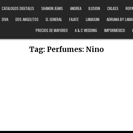
CATALOGOS DIGITALES
SHANON JEANS
ANDREA
ILUSION
CKLASS
ROPA
DIVA
DOS ANGELITOS
EL GENERAL
FAJATE
LAMASINI
ADRIANA BY LAMA
PRECIOS DE MAYOREO
A & C WEDDING
IMPORMEXICO
Tag:
Perfumes: Nino