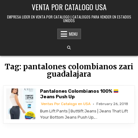
Skip to content
VENTA POR CATALOGO USA
EMPRESA LIDER EN VENTA POR CATALOGO | CATALOGOS PARA VENDER EN ESTADOS
UNIDOS
MENU
Tag:
pantalones colombianos zari
guadalajara
Pantalones Colombianos 100%
Jeans Push Up
Ventas Por Catalogo en USA
February 26, 2018
Bum Lift Pants | Buttlift Jeans | Jeans That Lift
Your Bottom Jeans Push Up,…