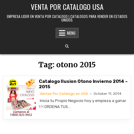
Skip to content
VENTA POR CATALOGO USA
EMPRESA LIDER EN VENTA POR CATALOGO | CATALOGOS PARA VENDER EN ESTADOS
UNIDOS
MENU
Tag:
otono 2015
Catalogo Ilusion Otono Invierno 2014 –
2015
Ventas Por Catalogo en USA
October 11, 2014
​ Inicia tu Propio Negocio hoy y empieza a ganar
! ! ! ORDENA TUS…