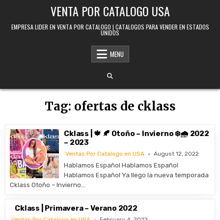
Skip to content
VENTA POR CATALOGO USA
EMPRESA LIDER EN VENTA POR CATALOGO | CATALOGOS PARA VENDER EN ESTADOS
UNIDOS
MENU
Tag:
ofertas de cklass
Cklass | 🍁 🍂 Otoño – Invierno ❄️🌧️ 2022
– 2023
Ventas Por Catalogo en USA
August 12, 2022
Hablamos Español Hablamos Español
Hablamos Español Ya llego la nueva temporada
Cklass Otoño – Invierno…
Cklass | Primavera – Verano 2022
Ventas Por Catalogo en USA
February 4, 2022