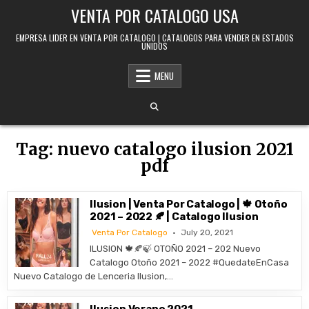
Skip to content
VENTA POR CATALOGO USA
EMPRESA LIDER EN VENTA POR CATALOGO | CATALOGOS PARA VENDER EN ESTADOS
UNIDOS
MENU
Tag:
nuevo catalogo ilusion 2021
pdf
Ilusion | Venta Por Catalogo | 🍁 Otoño
2021 – 2022 🍂 | Catalogo Ilusion
Venta Por Catalogo
July 20, 2021
ILUSION 🍁🍂🍃 OTOÑO 2021 – 202 Nuevo
Catalogo Otoño 2021 – 2022 #QuedateEnCasa
Nuevo Catalogo de Lenceria Ilusion,…