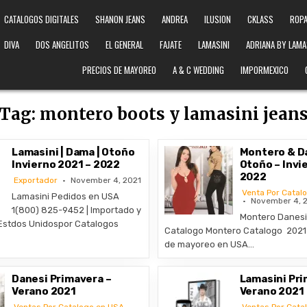
CATALOGOS DIGITALES
SHANON JEANS
ANDREA
ILUSION
CKLASS
ROPA
DIVA
DOS ANGELITOS
EL GENERAL
FAJATE
LAMASINI
ADRIANA BY LAMA
PRECIOS DE MAYOREO
A & C WEDDING
IMPORMEXICO
Tag:
montero boots y lamasini jean
Lamasini | Dama | Otoño
Montero & Da
Invierno 2021 – 2022
Otoño – Invie
2022
Exportador
November 4, 2021
Venta Por Catal
Lamasini Pedidos en USA
November 4, 
1(800) 825-9452 | Importado y
Montero Danesi
 Estdos Unidospor Catalogos
Catalogo Montero Catalogo 2021 
de mayoreo en USA…
Danesi Primavera –
Lamasini Pr
Verano 2021
Verano 2021