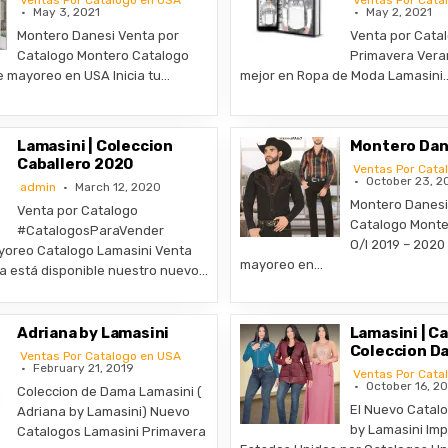
Ventas Por Catalogo en USA
Ventas Por Cata
May 3, 2021
May 2, 2021
Montero Danesi Venta por
Venta por Cata
Catalogo Montero Catalogo
Primavera Veran
e mayoreo en USA Inicia tu…
mejor en Ropa de Moda Lamasini
Lamasini | Coleccion
Montero Dan
Caballero 2020
Ventas Por Cata
October 23, 2
admin
March 12, 2020
Montero Danesi
Venta por Catalogo
Catalogo Monte
#CatalogosParaVender
O/I 2019 – 2020
oreo Catalogo Lamasini Venta
mayoreo en…
a está disponible nuestro nuevo…
Adriana by Lamasini
Lamasini | Ca
Coleccion D
Ventas Por Catalogo en USA
February 21, 2019
Ventas Por Cata
October 16, 2
Coleccion de Dama Lamasini (
El Nuevo Catal
Adriana by Lamasini) Nuevo
by Lamasini Im
Catalogos Lamasini Primavera