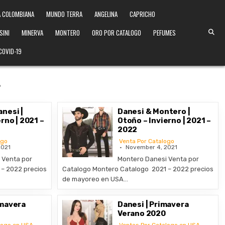
 COLOMBIANA
MUNDO TERRA
ANGELINA
CAPRICHO
SINI
MINERVA
MONTERO
ORO POR CATALOGO
PEFUMES
COVID-19
s
nesi |
Danesi & Montero |
rno | 2021 –
Otoño – Invierno | 2021 –
2022
ogo
Venta Por Catalogo
2021
November 4, 2021
 Venta por
Montero Danesi Venta por
– 2022 precios
Catalogo Montero Catalogo 2021 – 2022 precios
de mayoreo en USA…
imavera
Danesi | Primavera
Verano 2020