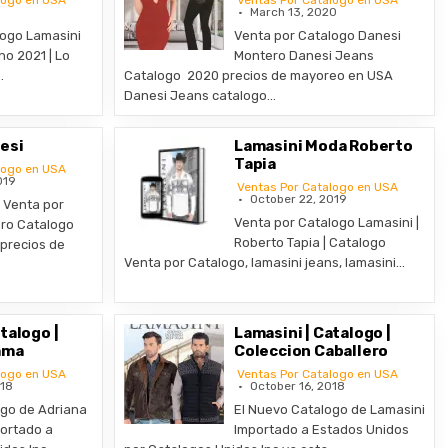
logo en USA
Ventas Por Catalogo en USA
March 13, 2020
logo Lamasini
Venta por Catalogo Danesi
o 2021 | Lo
Montero Danesi Jeans
…
Catalogo 2020 precios de mayoreo en USA
Danesi Jeans catalogo…
esi
Lamasini Moda Roberto
Tapia
logo en USA
019
Ventas Por Catalogo en USA
October 22, 2019
 Venta por
Venta por Catalogo Lamasini |
ro Catalogo
Roberto Tapia | Catalogo
 precios de
Venta por Catalogo, lamasini jeans, lamasini…
talogo |
Lamasini | Catalogo |
ama
Coleccion Caballero
logo en USA
Ventas Por Catalogo en USA
018
October 16, 2018
ogo de Adriana
El Nuevo Catalogo de Lamasini
portado a
Importado a Estados Unidos