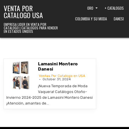
Skip to content
VENTA POR
ORO
+ CATALOGOS
CATALOGO USA
COLOMBIA Y SU MODA
DANESI
EMPRESA LIDER EN VENTA POR
CATALOGO | CATALOGOS PARA VENDER
EN ESTADOS UNIDOS
Lamasini Montero
Danesi
Ventas Por Catalogo en USA
October 31, 2024
¡Nueva Temporada de Moda
Vaquera! Catálogos Otoño-
Invierno 2024-2025 de Lamasini Montero Danesi
¡Atención, amantes de…