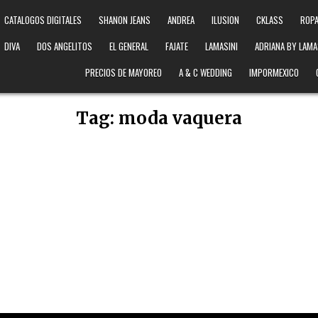
CATALOGOS DIGITALES
SHANON JEANS
ANDREA
ILUSION
CKLASS
ROPA
DIVA
DOS ANGELITOS
EL GENERAL
FAJATE
LAMASINI
ADRIANA BY LAMA
PRECIOS DE MAYOREO
A & C WEDDING
IMPORMEXICO
Tag:
moda vaquera