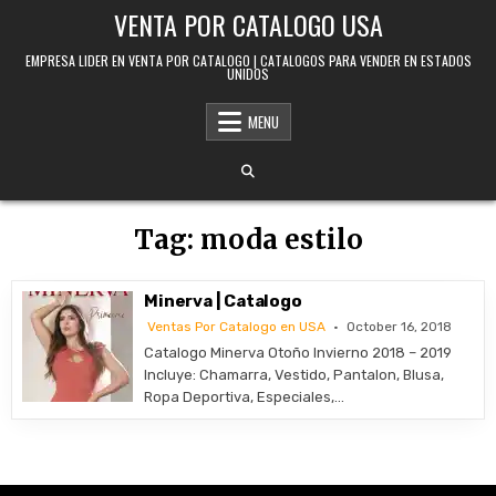
Skip to content
VENTA POR CATALOGO USA
EMPRESA LIDER EN VENTA POR CATALOGO | CATALOGOS PARA VENDER EN ESTADOS
UNIDOS
MENU
Tag:
moda estilo
Minerva | Catalogo
Ventas Por Catalogo en USA
October 16, 2018
Catalogo Minerva Otoño Invierno 2018 – 2019
Incluye: Chamarra, Vestido, Pantalon, Blusa,
Ropa Deportiva, Especiales,…