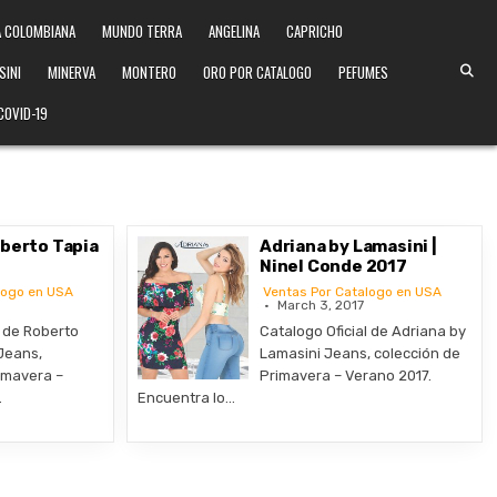
 COLOMBIANA
MUNDO TERRA
ANGELINA
CAPRICHO
SINI
MINERVA
MONTERO
ORO POR CATALOGO
PEFUMES
COVID-19
oberto Tapia
Adriana by Lamasini |
Ninel Conde 2017
logo en USA
Ventas Por Catalogo en USA
March 3, 2017
l de Roberto
Catalogo Oficial de Adriana by
Jeans,
Lamasini Jeans, colección de
imavera –
Primavera – Verano 2017.
…
Encuentra lo…