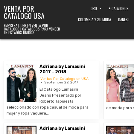
Skip to content
VENTA POR
ORO
+ CATALOGOS
CATALOGO USA
COLOMBIA Y SU MODA
DANESI
EMPRESA LIDER EN VENTA POR
CATALOGO | CATALOGOS PARA VENDER
EN ESTADOS UNIDOS
Adriana by Lamasini
2017 – 2018
Ventas Por Catalogo en USA
September 29, 2017
El Catalogo Lamasini
Jeans Presentado por
Roberto Tapiaesta
seleccionado con ropa casual de moda para
de moda para 
mujer y ropa vaquera…
Adriana by Lamasini