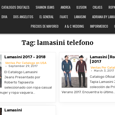
CATALOGOS DIGITALES
SHANON JEANS
ANDREA
ILUSION
CKLASS
ROPA
DIVA
DOS ANGELITOS
EL GENERAL
FAJATE
LAMASINI
ADRIANA BY LAMA
PRECIOS DE MAYOREO
A & C WEDDING
IMPORMEXICO
Tag:
lamasini telefono
Lamasini 2017 – 2018
Lamasini | R
| 2017
Ventas Por Catalogo en USA
September 29, 2017
Ventas Por Cata
March 3, 2017
El Catalogo Lamasini
Catalogo Oficia
Jeans Presentado por
Tapia Lamasini 
Roberto Tapiaesta
colección de Pr
seleccionado con ropa casual
Verano 2017. Encuentra lo último
mujer y ropa vaquera…
Lamasini